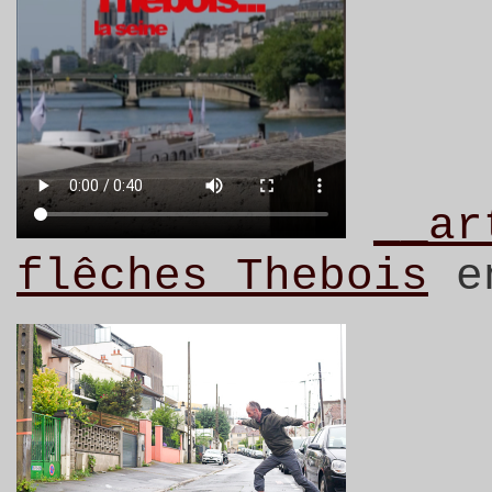
__ar
flêches Thebois
en