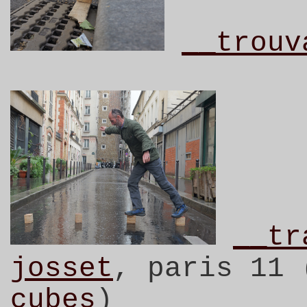
__trouv
__tr
josset
, paris 11 
cubes
)