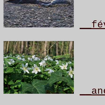
__fé
__an