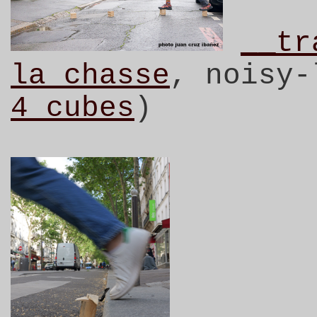
__tr
la chasse
, noisy-
4 cubes
)