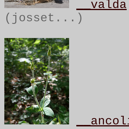
__valda
(josset...)
__ancol