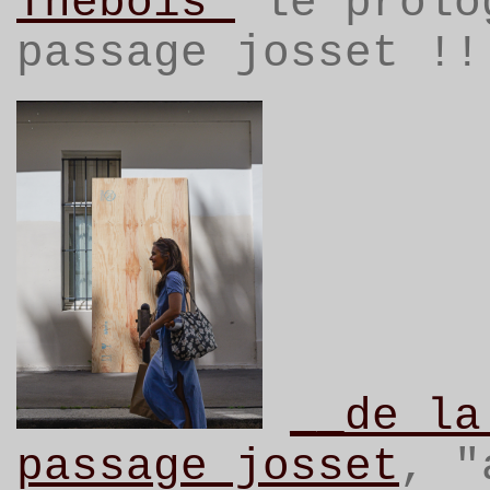
Thebois"
le prolo
passage josset !!
__de la
passage josset
, "