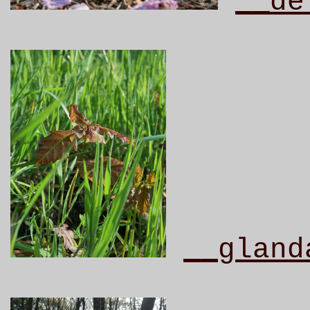
__de
__gland