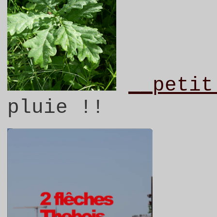
__petit
pluie !!