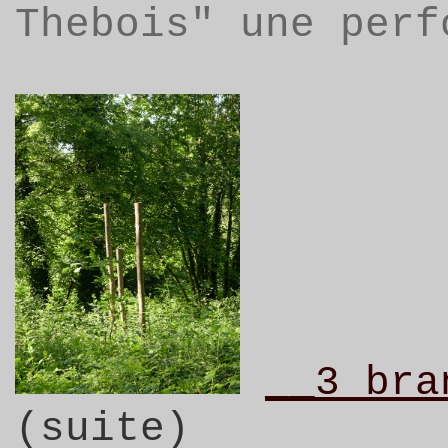
Thebois" une perf
__3
bran
(suite)