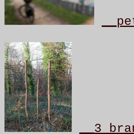
__pe
__3
bran