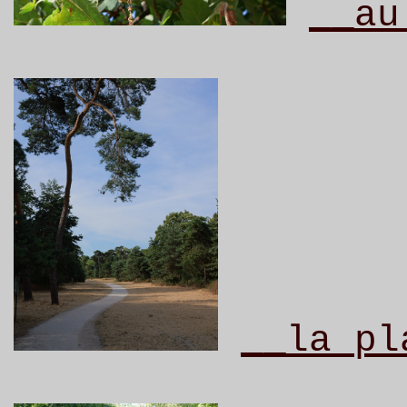
__au
__la pl