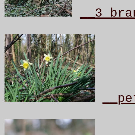
__3
bran
__pe