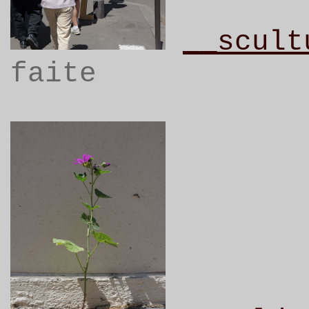
__scult
faite